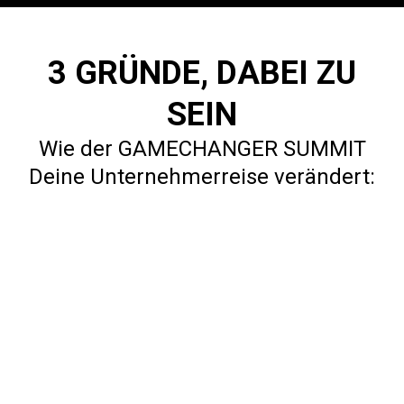
3 GRÜNDE, DABEI ZU
SEIN
Wie der GAMECHANGER SUMMIT
Deine Unternehmerreise verändert:
1. Exklusives Wissen
Branchenanführern
Du erhältst Zugang zu den erfolgreichsten
Unternehmern und lernst ihre besten Strategien
und Taktiken kennen, um Dein Business auf das